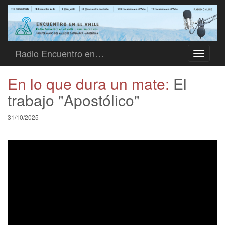
Radio Encuentro en…
Toggle
navigati
En lo que dura un mate:
El
trabajo "Apostólico"
31/10/2025