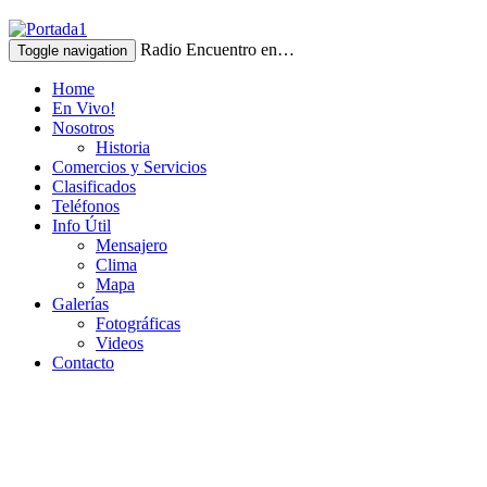
Radio Encuentro en…
Toggle navigation
Home
En Vivo!
Nosotros
Historia
Comercios y Servicios
Clasificados
Teléfonos
Info Útil
Mensajero
Clima
Mapa
Galerías
Fotográficas
Videos
Contacto