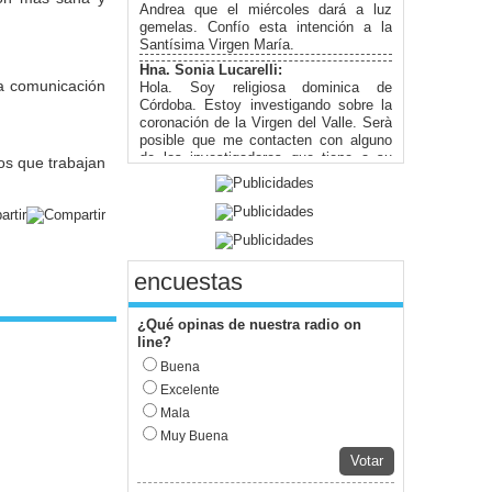
Andrea que el miércoles dará a luz
gemelas. Confío esta intención a la
Santísima Virgen María.
Hna. Sonia Lucarelli:
la comunicación
Hola. Soy religiosa dominica de
Córdoba. Estoy investigando sobre la
coronación de la Virgen del Valle. Serà
posible que me contacten con alguno
de los investigadores que tiene a su
os que trabajan
cargo la historia?
.
Miguel Di Pietro:
desde Buenos Aires, si pueden pasar
un link facebook para ver im{agenes
Miguel Di Pietro:
encuestas
Guillermo ,Desde el programa Maria
Esperanza del Mundo , nos unimos y
nos ponemos bajo su protección en
¿Qué opinas de nuestra radio on
este d{ia de fiesta,Miguel Di Pietro
line?
Valeria Vildoza:
Buena
Muy bueno el espacio para poder
Excelente
compartir la fe. Muchas Felicidades....
Mala
Marina:
Un espacio genial para anunciar la
Muy Buena
Buena Noticia !!!
Votar
Juan Pablo Marozzi: