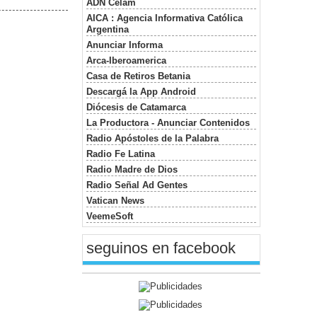
ADN Celam
AICA : Agencia Informativa Católica
Argentina
Anunciar Informa
Arca-Iberoamerica
Casa de Retiros Betania
Descargá la App Android
Diócesis de Catamarca
La Productora - Anunciar Contenidos
Radio Apóstoles de la Palabra
Radio Fe Latina
Radio Madre de Dios
Radio Señal Ad Gentes
Vatican News
VeemeSoft
seguinos en facebook