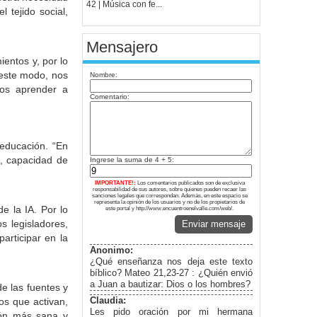
42 | Música con fe...
 tejido social,
Mensajero
entos y, por lo
 este modo, nos
Nombre:
mos aprender a
Comentario:
 educación. “En
a, capacidad de
Ingrese la suma de 4 + 5:
IMPORTANTE!:
Los comentarios publicados son de exclusiva
responsabilidad de sus autores, sobre quienes pueden recaer las
sanciones legales que correspondan. Además, en este espacio se
representa la opinión de los usuarios y no de los propietarios de
e la IA. Por lo
este portal y http://www.encuentroenelvalle.com/web/.
s legisladores,
Enviar mensaje
articipar en la
Anonimo:
¿Qué enseñanza nos deja este texto
bíblico? Mateo 21,23-27 : ¿Quién envió
a Juan a bautizar: Dios o los hombres?
de las fuentes y
Claudia:
os que activan,
Les pido oración por mi hermana
ción más sana y