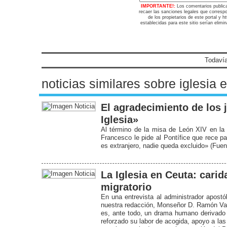
IMPORTANTE!:
Los comentarios public
recaer las sanciones legales que corresp
de los propietarios de este portal y 
establecidas para este sitio serían elimi
Todavía
noticias similares sobre iglesia
El agradecimiento de los
Iglesia»
Al término de la misa de León XIV en la 
Francesco le pide al Pontífice que rece pa
es extranjero, nadie queda excluido» (Fue
La Iglesia en Ceuta: cari
migratorio
En una entrevista al administrador apostól
nuestra redacción, Monseñor D. Ramón Val
es, ante todo, un drama humano derivado de
reforzado su labor de acogida, apoyo a la