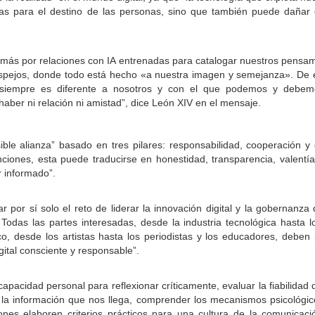
s para el destino de las personas, sino que también puede dañar el
emás por relaciones con IA entrenadas para catalogar nuestros pensami
 espejos, donde todo está hecho «a nuestra imagen y semejanza». De
ue siempre es diferente a nosotros y con el que podemos y debe
haber ni relación ni amistad”, dice León XIV en el mensaje.
le alianza” basado en tres pilares: responsabilidad, cooperación y
nciones, esta puede traducirse en honestidad, transparencia, valentí
r informado”.
por sí solo el reto de liderar la innovación digital y la gobernanza d
odas las partes interesadas, desde la industria tecnológica hasta lo
 desde los artistas hasta los periodistas y los educadores, deben p
gital consciente y responsable”.
apacidad personal para reflexionar críticamente, evaluar la fiabilidad 
e la información que nos llega, comprender los mecanismos psicológic
iones elaboren criterios prácticos para una cultura de la comunica