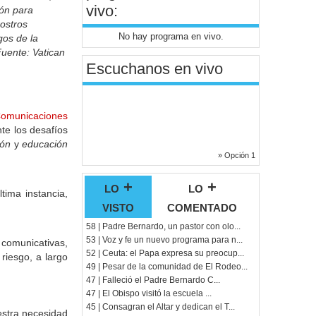
vivo:
ón para
rostros
No hay programa en vivo.
gos de la
(Fuente: Vatican
Escuchanos en vivo
Comunicaciones
nte los desafíos
ión
y
educación
» Opción 1
lo +
lo +
tima instancia,
visto
comentado
58 | Padre Bernardo, un pastor con olo...
53 | Voz y fe un nuevo programa para n...
 comunicativas,
52 | Ceuta: el Papa expresa su preocup...
 riesgo, a largo
49 | Pesar de la comunidad de El Rodeo...
47 | Falleció el Padre Bernardo C...
47 | El Obispo visitó la escuela ...
45 | Consagran el Altar y dedican el T...
uestra necesidad