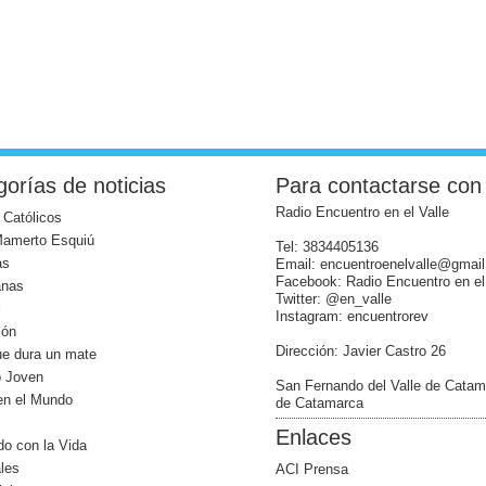
orías de noticias
Para contactarse con
Radio Encuentro en el Valle
 Católicos
Mamerto Esquiú
Tel: 3834405136
as
Email: encuentroenelvalle@gmai
Facebook: Radio Encuentro en el
anas
Twitter: @en_valle
l
Instagram: encuentrorev
ión
Dirección: Javier Castro 26
ue dura un mate
o Joven
San Fernando del Valle de Catam
 en el Mundo
de Catamarca
Enlaces
o con la Vida
les
ACI Prensa