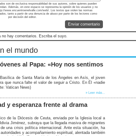
ados son de exclusiva responsabilidad de sus autores, sobre quienes pueden
ondan. Además, en este espacio se representa la opinión de los usuarios y no
http://www.encuentroenelvalle.com/web/. Los textos que violen las normas
nados, tanto a partir de una denuncia de abuso por parte de los lectores como
por decisión del editor.
Enviar comentario
 no hay comentarios. Escriba el suyo.
 en el mundo
 jóvenes al Papa: «Hoy nos sentimos
Basílica de Santa María de los Ángeles en Asís, el joven
ra que nunca falte el valor de seguir a Cristo. En Él «nadie
nte: Vatican News)
» Leer más...
dad y esperanza frente al drama
ico de la Diócesis de Ceuta, enviada por la Iglesia local a
divia Jiménez, subraya que la llegada masiva de migrantes
 una crisis política internacional. Ante esta situación, ha
s autoridades y acompañamiento espiritual, alentada también