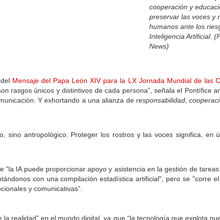
cooperación y educaci
preservar las voces y 
humanos ante los ries
Inteligencia Artificial. 
News)
 del
Mensaje del Papa León XIV para la LX Jornada Mundial de las 
son rasgos únicos y distintivos de cada persona”, señala el Pontífice a
a comunicación. Y exhortando a una alianza de
responsabilidad
,
cooperac
 sino antropológico. Proteger los rostros y las voces significa, en úl
e “la IA puede proporcionar apoyo y asistencia en la gestión de tareas
ándonos con una compilación estadística artificial", pero se "corre el
cionales y comunicativas”.
e la realidad” en el mundo digital, ya que “la tecnología que explota n