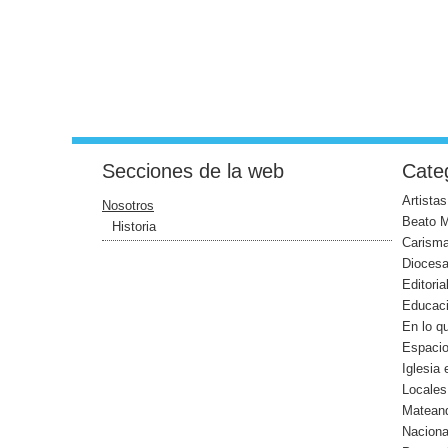
Secciones de la web
Categ
Artistas
Nosotros
Beato 
Historia
Carism
Dioces
Editoria
Educac
En lo q
Espaci
Iglesia
Locales
Mateand
Naciona