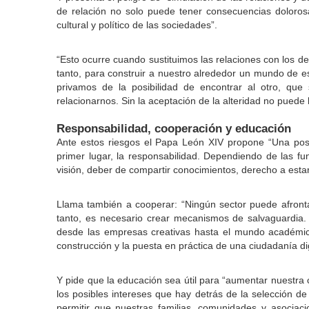
de relación no solo puede tener consecuencias dolorosa
cultural y político de las sociedades”.
“Esto ocurre cuando sustituimos las relaciones con los d
tanto, para construir a nuestro alrededor un mundo de
privamos de la posibilidad de encontrar al otro, q
relacionarnos. Sin la aceptación de la alteridad no puede 
Responsabilidad, cooperación y educación
Ante estos riesgos el Papa León XIV propone “Una posib
primer lugar, la responsabilidad. Dependiendo de las fu
visión, deber de compartir conocimientos, derecho a esta
Llama también a cooperar: “Ningún sector puede afrontar 
tanto, es necesario crear mecanismos de salvaguardia. T
desde las empresas creativas hasta el mundo académico,
construcción y la puesta en práctica de una ciudadanía di
Y pide que la educación sea útil para “aumentar nuestra c
los posibles intereses que hay detrás de la selección d
permitir que nuestras familias, comunidades y asociac