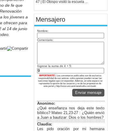
47 | El Obispo visitó la escuela ...
no de fe que
 Renovación
 a los jóvenes a
Mensajero
ue ofrecen para
 al 14 de junio
Nombre:
Rodeo.
Comentario:
Ingrese la suma de 4 + 5:
IMPORTANTE!:
Los comentarios publicados son de exclusiva
responsabilidad de sus autores, sobre quienes pueden recaer las
sanciones legales que correspondan. Además, en este espacio se
representa la opinión de los usuarios y no de los propietarios de
este portal y http://www.encuentroenelvalle.com/web/.
Enviar mensaje
Anonimo:
¿Qué enseñanza nos deja este texto
bíblico? Mateo 21,23-27 : ¿Quién envió
a Juan a bautizar: Dios o los hombres?
Claudia:
Les pido oración por mi hermana