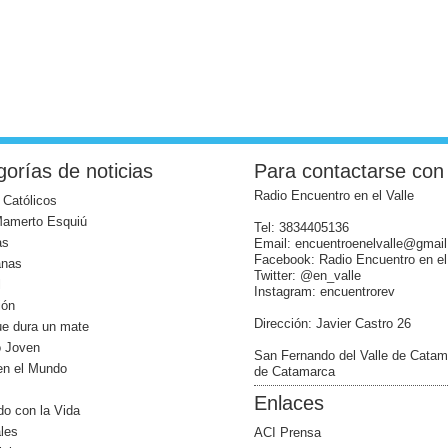
orías de noticias
Para contactarse con
Radio Encuentro en el Valle
 Católicos
Mamerto Esquiú
Tel: 3834405136
as
Email: encuentroenelvalle@gmai
Facebook: Radio Encuentro en el
anas
Twitter: @en_valle
l
Instagram: encuentrorev
ión
Dirección: Javier Castro 26
ue dura un mate
o Joven
San Fernando del Valle de Catam
 en el Mundo
de Catamarca
Enlaces
o con la Vida
les
ACI Prensa