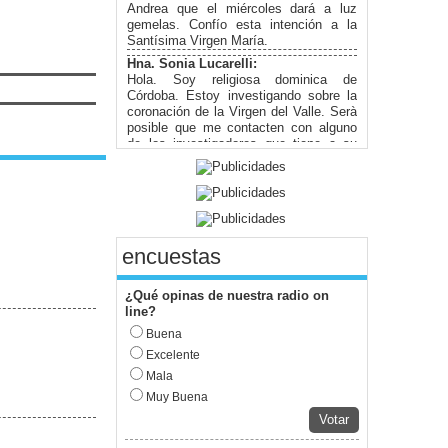
Andrea que el miércoles dará a luz
gemelas. Confío esta intención a la
Santísima Virgen María.
Hna. Sonia Lucarelli:
Hola. Soy religiosa dominica de
Córdoba. Estoy investigando sobre la
coronación de la Virgen del Valle. Serà
posible que me contacten con alguno
de los investigadores que tiene a su
cargo la historia?
Miguel Di Pietro:
desde Buenos Aires, si pueden pasar
un link facebook para ver im{agenes
Miguel Di Pietro:
encuestas
Guillermo ,Desde el programa Maria
Esperanza del Mundo , nos unimos y
nos ponemos bajo su protección en
¿Qué opinas de nuestra radio on
este d{ia de fiesta,Miguel Di Pietro
line?
Valeria Vildoza:
Buena
Muy bueno el espacio para poder
Excelente
compartir la fe. Muchas Felicidades....
Mala
Marina:
Un espacio genial para anunciar la
Muy Buena
Buena Noticia !!!
Votar
Juan Pablo Marozzi: