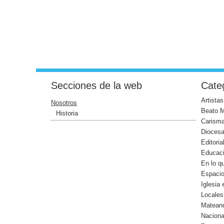
Secciones de la web
Categ
Artistas
Nosotros
Beato 
Historia
Carism
Dioces
Editoria
Educac
En lo q
Espaci
Iglesia
Locales
Mateand
Naciona