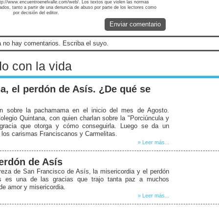
http://www.encuentroenelvalle.com/web/. Los textos que violen las normas
nados, tanto a partir de una denuncia de abuso por parte de los lectores como
por decisión del editor.
Enviar comentario
 no hay comentarios. Escriba el suyo.
o con la vida
a, el perdón de Asís. ¿De qué se
n sobre la pachamama en el inicio del mes de Agosto.
Colegio Quintana, con quien charlan sobre la "Porciúncula y
a gracia que otorga y cómo conseguirla. Luego se da un
n los carismas Franciscanos y Carmelitas.
» Leer más...
erdón de Asís
reza de San Francisco de Asís, la misericordia y el perdón
das es una de las gracias que trajo tanta paz a muchos
de amor y misericordia.
» Leer más...