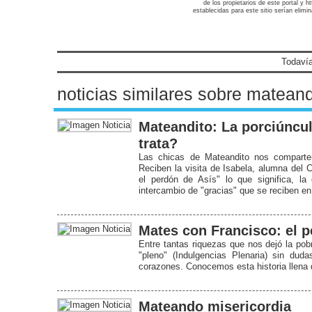
de los propietarios de este portal y 
establecidas para este sitio serían elimi
Todavía
noticias similares sobre mateand
Mateandito: La porciúncul
trata?
Las chicas de Mateandito nos comparte
Reciben la visita de Isabela, alumna del 
el perdón de Asís" lo que significa, l
intercambio de "gracias" que se reciben e
Mates con Francisco: el p
Entre tantas riquezas que nos dejó la pob
"pleno" (Indulgencias Plenaria) sin du
corazones. Conocemos esta historia llena 
Mateando misericordia