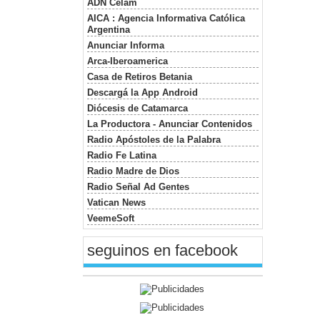
ADN Celam
AICA : Agencia Informativa Católica
Argentina
Anunciar Informa
Arca-Iberoamerica
Casa de Retiros Betania
Descargá la App Android
Diócesis de Catamarca
La Productora - Anunciar Contenidos
Radio Apóstoles de la Palabra
Radio Fe Latina
Radio Madre de Dios
Radio Señal Ad Gentes
Vatican News
VeemeSoft
seguinos en facebook