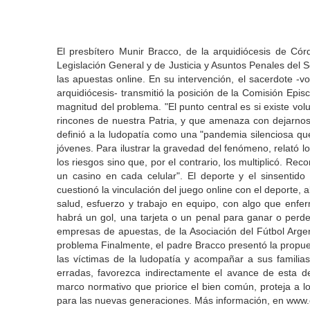
El presbítero Munir Bracco, de la arquidiócesis de Có
Legislación General y de Justicia y Asuntos Penales del S
las apuestas online. En su intervención, el sacerdote -v
arquidiócesis- transmitió la posición de la Comisión Epis
magnitud del problema. "El punto central es si existe vol
rincones de nuestra Patria, y que amenaza con dejarnos
definió a la ludopatía como una "pandemia silenciosa q
jóvenes. Para ilustrar la gravedad del fenómeno, relató l
los riesgos sino que, por el contrario, los multiplicó. R
un casino en cada celular". El deporte y el sinsentid
cuestionó la vinculación del juego online con el deporte,
salud, esfuerzo y trabajo en equipo, con algo que enferm
habrá un gol, una tarjeta o un penal para ganar o perde
empresas de apuestas, de la Asociación del Fútbol Argent
problema Finalmente, el padre Bracco presentó la propues
las víctimas de la ludopatía y acompañar a sus familias
erradas, favorezca indirectamente el avance de esta d
marco normativo que priorice el bien común, proteja a 
para las nuevas generaciones. Más información, en www.