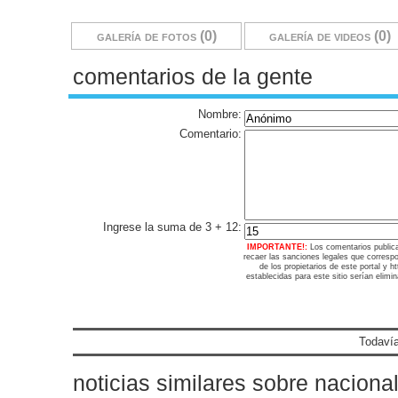
galería de fotos (0)
galería de videos (0)
comentarios de la gente
Nombre:
Comentario:
Ingrese la suma de 3 + 12:
IMPORTANTE!:
Los comentarios public
recaer las sanciones legales que corresp
de los propietarios de este portal y 
establecidas para este sitio serían elimi
Todavía
noticias similares sobre naciona