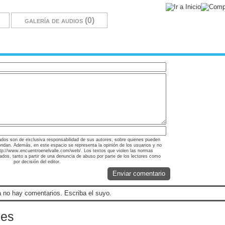
galería de audios (0)
ados son de exclusiva responsabilidad de sus autores, sobre quienes pueden
ondan. Además, en este espacio se representa la opinión de los usuarios y no
http://www.encuentroenelvalle.com/web/. Los textos que violen las normas
nados, tanto a partir de una denuncia de abuso por parte de los lectores como
por decisión del editor.
Enviar comentario
 no hay comentarios. Escriba el suyo.
les