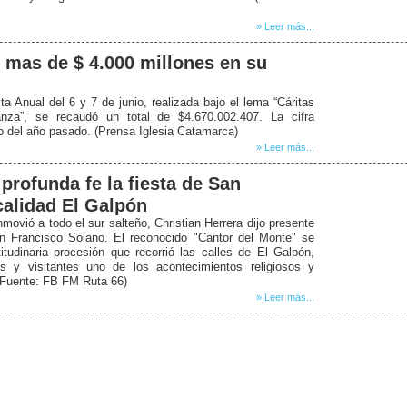
» Leer más...
 mas de $ 4.000 millones en su
a Anual del 6 y 7 de junio, realizada bajo el lema “Cáritas
nza”, se recaudó un total de $4.670.002.407. La cifra
 del año pasado. (Prensa Iglesia Catamarca)
» Leer más...
 profunda fe la fiesta de San
calidad El Galpón
ovió a todo el sur salteño, Christian Herrera dijo presente
n Francisco Solano. El reconocido "Cantor del Monte" se
udinaria procesión que recorrió las calles de El Galpón,
s y visitantes uno de los acontecimientos religiosos y
. (Fuente: FB FM Ruta 66)
» Leer más...