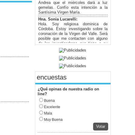
Andrea que el miércoles dará a luz
gemelas. Confío esta intención a la
Santísima Virgen María.
Hna. Sonia Lucarelli:
Hola. Soy religiosa dominica de
Córdoba. Estoy investigando sobre la
coronación de la Virgen del Valle. Serà
posible que me contacten con alguno
de los investigadores que tiene a su
cargo la historia?
Miguel Di Pietro:
desde Buenos Aires, si pueden pasar
un link facebook para ver im{agenes
Miguel Di Pietro:
encuestas
Guillermo ,Desde el programa Maria
Esperanza del Mundo , nos unimos y
nos ponemos bajo su protección en
¿Qué opinas de nuestra radio on
este d{ia de fiesta,Miguel Di Pietro
line?
Valeria Vildoza:
Buena
Muy bueno el espacio para poder
Excelente
compartir la fe. Muchas Felicidades....
Mala
Marina:
Un espacio genial para anunciar la
Muy Buena
Buena Noticia !!!
Votar
Juan Pablo Marozzi: