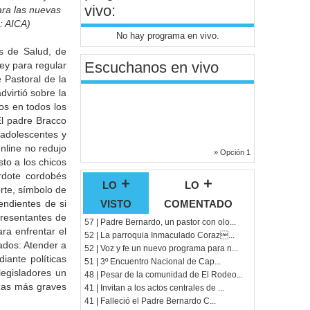
vivo:
ra las nuevas
: AICA)
No hay programa en vivo.
es de Salud, de
Escuchanos en vivo
ey para regular
 Pastoral de la
dvirtió sobre la
os en todos los
El padre Bracco
 adolescentes y
online no redujo
» Opción 1
sto a los chicos
erdote cordobés
lo +
lo +
orte, símbolo de
visto
comentado
endientes de si
presentantes de
57 | Padre Bernardo, un pastor con olo...
ra enfrentar el
52 | La parroquia Inmaculado Coraz...
ados: Atender a
52 | Voz y fe un nuevo programa para n...
iante políticas
51 | 3º Encuentro Nacional de Cap...
legisladores un
48 | Pesar de la comunidad de El Rodeo...
azas más graves
41 | Invitan a los actos centrales de ...
41 | Falleció el Padre Bernardo C...