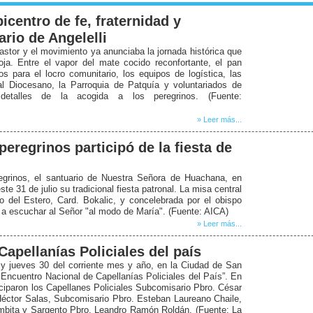
icentro de fe, fraternidad y
rio de Angelelli
stor y el movimiento ya anunciaba la jornada histórica que
oja. Entre el vapor del mate cocido reconfortante, el pan
os para el locro comunitario, los equipos de logística, las
al Diocesano, la Parroquia de Patquía y voluntariados de
s detalles de la acogida a los peregrinos. (Fuente:
» Leer más...
eregrinos participó de la fiesta de
eregrinos, el santuario de Nuestra Señora de Huachana, en
te 31 de julio su tradicional fiesta patronal. La misa central
o del Estero, Card. Bokalic, y concelebrada por el obispo
ó a escuchar al Señor "al modo de María". (Fuente: AICA)
» Leer más...
Capellanías Policiales del país
 y jueves 30 del corriente mes y año, en la Ciudad de San
 Encuentro Nacional de Capellanías Policiales del País”. En
ticiparon los Capellanes Policiales Subcomisario Pbro. César
éctor Salas, Subcomisario Pbro. Esteban Laureano Chaile,
umbita y Sargento Pbro. Leandro Ramón Roldán. (Fuente: La