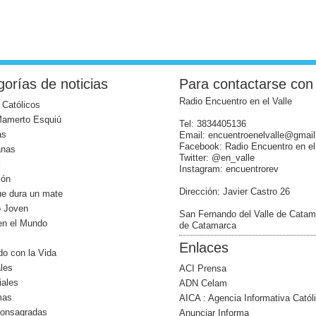
orías de noticias
Para contactarse con
Radio Encuentro en el Valle
 Católicos
Mamerto Esquiú
Tel: 3834405136
as
Email: encuentroenelvalle@gmai
Facebook: Radio Encuentro en el
anas
Twitter: @en_valle
l
Instagram: encuentrorev
ión
Dirección: Javier Castro 26
ue dura un mate
o Joven
San Fernando del Valle de Catam
 en el Mundo
de Catamarca
Enlaces
o con la Vida
les
ACI Prensa
iales
ADN Celam
mas
AICA : Agencia Informativa Catól
Consagradas
Anunciar Informa