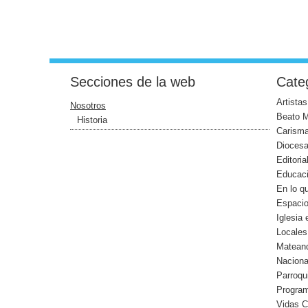
Secciones de la web
Categ
Artistas
Nosotros
Beato 
Historia
Carism
Dioces
Editoria
Educac
En lo q
Espaci
Iglesia
Locales
Mateand
Naciona
Parroqu
Progra
Vidas 