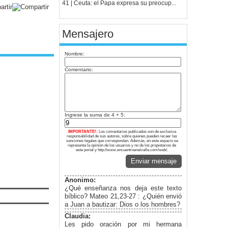
41 | Ceuta: el Papa expresa su preocup...
Mensajero
Nombre:
Comentario:
Ingrese la suma de 4 + 5:
IMPORTANTE!:
Los comentarios publicados son de exclusiva
responsabilidad de sus autores, sobre quienes pueden recaer las
sanciones legales que correspondan. Además, en este espacio se
representa la opinión de los usuarios y no de los propietarios de
este portal y http://www.encuentroenelvalle.com/web/.
Enviar mensaje
Anonimo:
¿Qué enseñanza nos deja este texto
bíblico? Mateo 21,23-27 : ¿Quién envió
a Juan a bautizar: Dios o los hombres?
Claudia:
Les pido oración por mi hermana