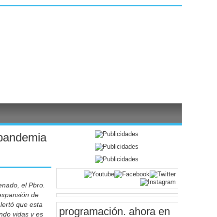
 'pandemia
enado, el Pbro.
 expansión de
alertó que esta
programación
. ahora en
ndo vidas y es