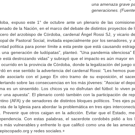
una amenaza grave pa
generaciones. (Fuente
rdoba, expuso este 1° de octubre ante un plenario de las comision
enado de la Nación, en el marco del debate de distintos proyectos de l
ocero del arzobispo de Córdoba, cardenal Ángel Rossi SJ, y vicario de
copal de Pastoral Social, invitada especialmente por los senadores, y a
untad política para poner límite a esta peste que está causando estrag
 una generación de ludópatas", planteó. "Una pandemia silenciosa" 
ue está destrozando vidas" y subrayó que el impacto es aún mayor en
o ocurrido en la provincia de Córdoba, donde la legalización del juego 
ecordó en ese sentido la advertencia del cardenal Rossi: "Les hemos pue
o de asociarlo con el juego En otro tramo de su exposición, el sac
 alertando sobre las consecuencias en los más jóvenes: "Asociar el dep
a es un sinsentido. Los chicos ya no disfrutan del fútbol: lo viven p
r una apuesta". El plenario contó también con la participación de re
ino (AFA) y de senadores de distintos bloques políticos. Tres ejes pa
ta de la Iglesia para abordar la problemática en tres ejes interconect
. Prevenir que otros caigan en la adicción. Evitar que el Estado, med
ependencia. Con estas palabras, el sacerdote cordobés pidió a los 
los más vulnerables y enfrente lo que calificó como una de las amen
episcopado.org y redes sociales.+