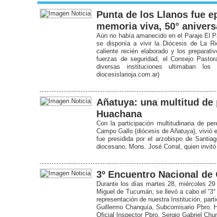
Punta de los Llanos fue ep
memoria viva, 50° aniversa
Aún no había amanecido en el Paraje El Pa
se disponía a vivir la Diócesis de La Ri
caliente recién elaborado y los preparativ
fuerzas de seguridad, el Consejo Pastor
diversas instituciones ultimaban lo
diocesislarioja.com.ar)
Añatuya: una multitud de p
Huachana
Con la participación multitudinaria de p
Campo Gallo (diócesis de Añatuya), vivió es
fue presidida por el arzobispo de Santiag
diocesano, Mons. José Corral, quien invit
3º Encuentro Nacional de 
Durante los días martes 28, miércoles 29
Miguel de Tucumán, se llevó a cabo el “3°
representación de nuestra Institución, par
Guillermo Chanquía, Subcomisario Pbro. H
Oficial Inspector Pbro. Sergio Gabriel Ch