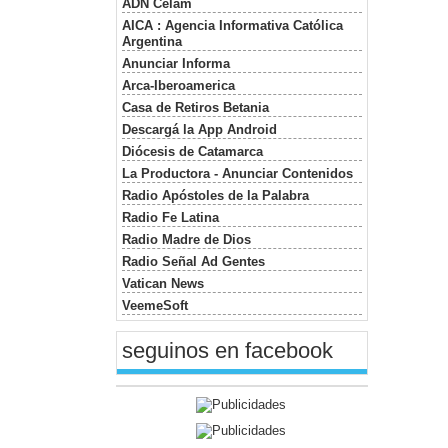
ADN Celam
AICA : Agencia Informativa Católica
Argentina
Anunciar Informa
Arca-Iberoamerica
Casa de Retiros Betania
Descargá la App Android
Diócesis de Catamarca
La Productora - Anunciar Contenidos
Radio Apóstoles de la Palabra
Radio Fe Latina
Radio Madre de Dios
Radio Señal Ad Gentes
Vatican News
VeemeSoft
seguinos en facebook