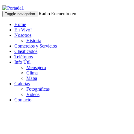
Radio Encuentro en…
Toggle navigation
Home
En Vivo!
Nosotros
Historia
Comercios y Servicios
Clasificados
Teléfonos
Info Útil
Mensajero
Clima
Mapa
Galerías
Fotográficas
Videos
Contacto